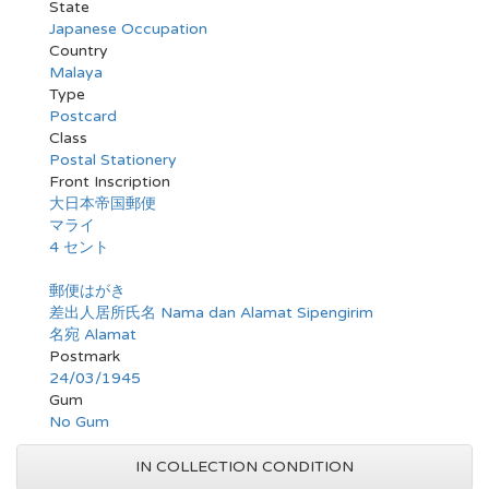
State
Japanese Occupation
Country
Malaya
Type
Postcard
Class
Postal Stationery
Front Inscription
大日本帝国郵便
マライ
4 セント
郵便はがき
差出人居所氏名 Nama dan Alamat Sipengirim
名宛 Alamat
Postmark
24/03/1945
Gum
No Gum
IN COLLECTION CONDITION