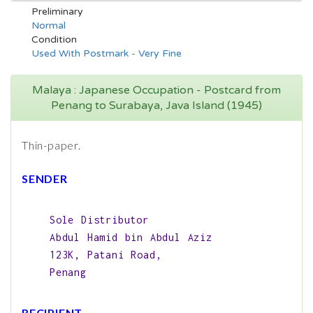
Preliminary
Normal
Condition
Used With Postmark - Very Fine
Malaya : Japanese Occupation - Postcard from
Penang to Surabaya, Java Island (1945)
Thin-paper.
SENDER
Sole Distributor
Abdul Hamid bin Abdul Aziz
123K, Patani Road,
Penang
RECIPIENT