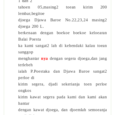
1 dan 2
tahoen 05,masing2 toean kirim 200
lembar,begitoe
djoega Djawa Baroe No.22,23,24 masing2
djoega 200 L.
berkenaan dengan boekoe boekoe keloearan
Balai Poesta
ka kami sangat2 lah di kehendaki kalau toean
sanggop
menghantar
nya
dengan segera djoega,dan jang
terlebeh
ialah P.Poestaka dan Djawa Baroe sangat2
perloe di
kirim segera, djadi sekerianja toen perloe
ongkos
kirim kawat segera pada kami dan kami akan
hantar
dengan kawat djoega, dan djoemlah semoeanja